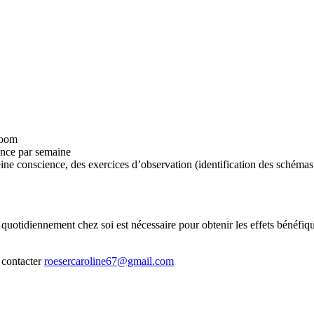
Zoom
ance par semaine
ne conscience, des exercices d’observation (identification des schémas 
uotidiennement chez soi est nécessaire pour obtenir les effets bénéfique
 contacter
roesercaroline67@gmail.com