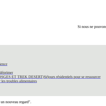
Si nous ne pouvons 
ience
 déprimer
SGES ET TREK DESERT)
Séjours résidentiels pour se ressourcer
les troubles alimentaires
s un nouveau regard".