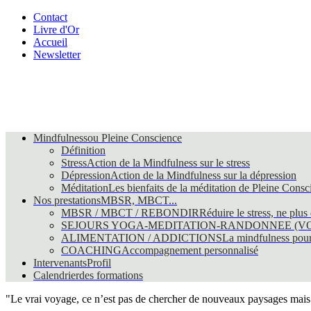
Contact
Livre d'Or
Accueil
Newsletter
Mindfulness
ou Pleine Conscience
Définition
Stress
Action de la Mindfulness sur le stress
Dépression
Action de la Mindfulness sur la dépression
Méditation
Les bienfaits de la méditation de Pleine Consc
Nos prestations
MBSR, MBCT...
MBSR / MBCT / REBONDIR
Réduire le stress, ne plus
SEJOURS YOGA-MEDITATION-RANDONNEE (VO
ALIMENTATION / ADDICTIONS
La mindfulness pour 
COACHING
Accompagnement personnalisé
Intervenants
Profil
Calendrier
des formations
"Le vrai voyage, ce n’est pas de chercher de nouveaux paysages mai